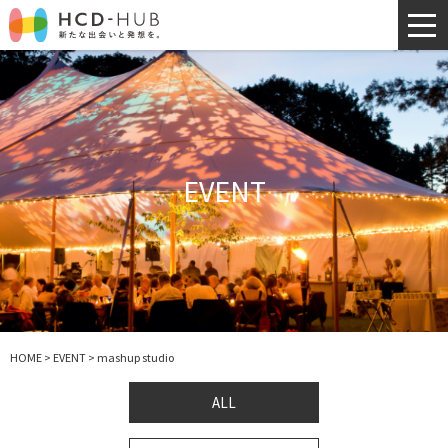
EVENT
HOME
>
EVENT
>
mashup studio
ALL